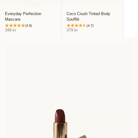
Everyday Perfection
Coco Crush Tinted Body
Mascara
Soufflé
(4.9)
(4.7)
REA-pris
REA-pris
349 kr
379 kr