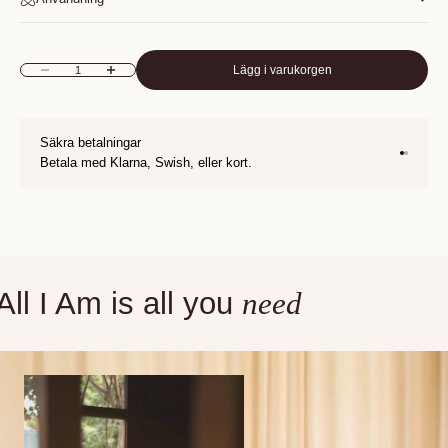
Lägg i varukorgen
Minska antal
Öka antal
Säkra betalningar
Gå till 1
Gå till 2
Betala med Klarna, Swish, eller kort.
All I Am is all you
need