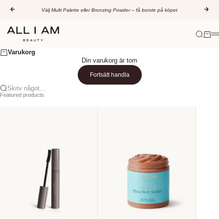
Hoppa till innehållet
Föregående
Näs
Välj Multi Palette eller Bronzing Powder – få borste på köpet
All I AM Beauty
Sök
Varuk
M
Varukorg
Din varukorg är tom
Fortsätt handla
Skriv något...
Featured products