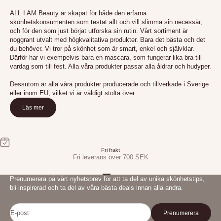
ALL I AM Beauty är skapat för både den erfarna
skönhetskonsumenten som testat allt och vill slimma sin necessär,
och för den som just börjat utforska sin rutin. Vårt sortiment är
noggrant utvalt med högkvalitativa produkter. Bara det bästa och det
du behöver. Vi tror på skönhet som är smart, enkel och självklar.
Därför har vi exempelvis bara en mascara, som fungerar lika bra till
vardag som till fest. Alla våra produkter passar alla åldrar och hudyper.
Dessutom är alla våra produkter producerade och tillverkade i Sverige
eller inom EU, vilket vi är väldigt stolta över.
Läs mer
Fri frakt
Fri leverans över 700 SEK
Gå till 1
Gå till 2
Gå till 3
Prenumerera på vårt nyhetsbrev för att ta del av unika skönhetstips,
bli inspirerad och ta del av våra bästa deals innan alla andra.
E-post
Prenumerera