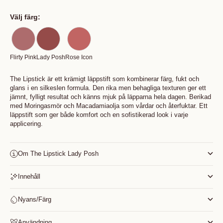
Välj färg:
Flirty Pink
Lady Posh
Rose Icon
The Lipstick är ett krämigt läppstift som kombinerar färg, fukt och
glans i en silkeslen formula. Den rika men behagliga texturen ger ett
jämnt, fylligt resultat och känns mjuk på läpparna hela dagen. Berikad
med Moringasmör och Macadamiaolja som vårdar och återfuktar. Ett
läppstift som ger både komfort och en sofistikerad look i varje
applicering.
Om The Lipstick Lady Posh
Innehåll
Nyans/Färg
Användning