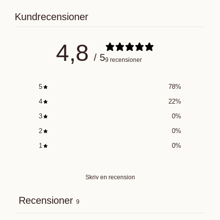
Kundrecensioner
4,8
/ 5
9 recensioner
5
78
%
4
22
%
3
0
%
2
0
%
1
0
%
Skriv en recension
Recensioner
9